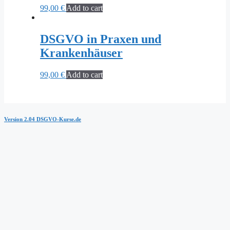
99,00
€
Add to cart
DSGVO in Praxen und
Krankenhäuser
99,00
€
Add to cart
Version 2.04 DSGVO-Kurse.de
Sign In
The password must have a minimum
of 8 characters of numbers and letters, contain at least 1 capital letter