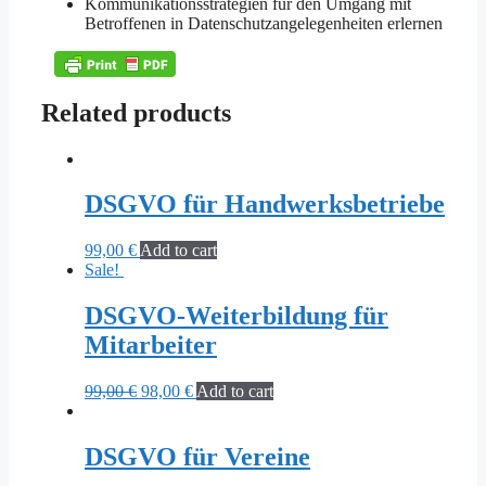
Kommunikationsstrategien für den Umgang mit
Betroffenen in Datenschutzangelegenheiten erlernen
Related products
DSGVO für Handwerksbetriebe
99,00
€
Add to cart
Sale!
DSGVO-Weiterbildung für
Mitarbeiter
Original
Current
99,00
€
98,00
€
Add to cart
price
price
was:
is:
99,00 €.
98,00 €.
DSGVO für Vereine