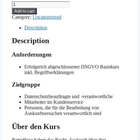
Auskunftsersuchen
Betroffener
Add to cart
richtig
Category:
Uncategorized
beantworten
quantity
Description
Description
Anforderungen
Erfolgreich abgeschlossener DSGVO Basiskurs
inkl. Begriffserklärungen
Zielgruppe
Datenschutzbeauftragte und -verantwortliche
Mitarbeiter im Kundenservice
Personen, die für die Bearbeitung von
Auskunftsersuchen verantwortlich sind
Über den Kurs
Betroffene haben das Recht, Auskunft über ihre