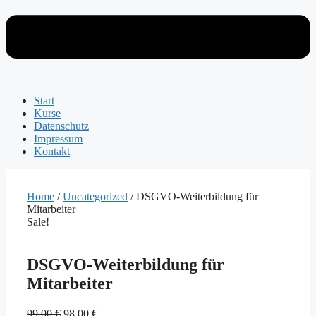
Start
Kurse
Datenschutz
Impressum
Kontakt
Home
/
Uncategorized
/ DSGVO-Weiterbildung für
Mitarbeiter
Sale!
DSGVO-Weiterbildung für
Mitarbeiter
Original
Current
99,00
€
98,00
€