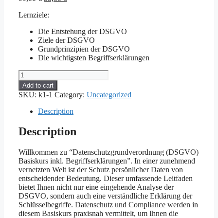
price
price
Lernziele:
was:
is:
99,00 €.
98,00 €.
Die Entstehung der DSGVO
Ziele der DSGVO
Grundprinzipien der DSGVO
Die wichtigsten Begriffserklärungen
DSGVO-
Weiterbildung
Add to cart
für
SKU:
k1-1
Category:
Uncategorized
Mitarbeiter
quantity
Description
Description
Willkommen zu “Datenschutzgrundverordnung (DSGVO)
Basiskurs inkl. Begriffserklärungen”. In einer zunehmend
vernetzten Welt ist der Schutz persönlicher Daten von
entscheidender Bedeutung. Dieser umfassende Leitfaden
bietet Ihnen nicht nur eine eingehende Analyse der
DSGVO, sondern auch eine verständliche Erklärung der
Schlüsselbegriffe. Datenschutz und Compliance werden in
diesem Basiskurs praxisnah vermittelt, um Ihnen die