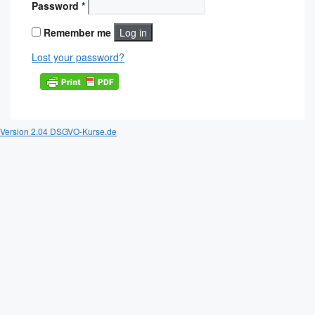
Password
*
Remember me
Log in
Lost your password?
Version 2.04 DSGVO-Kurse.de
Sign In
The password must have a minimum of 8
characters of numbers and letters, contain at least 1 capital letter
Ich bin mit der Speicherung und Verarbeitung meiner Daten durch